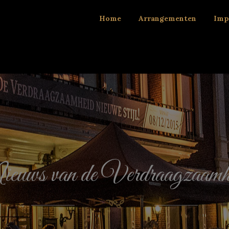
Home
Arrangementen
Imp
euws van de Verdraagzaamh