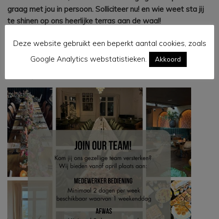
graag met jou in persoon. Solliciteer nu! en wie weet sta jij
te shinen op ons heerlijke terras aan de waal!
Hopelijk tot snel!
Deze website gebruikt een beperkt aantal cookies, zoals
Met vriendelijke groet,
Google Analytics webstatistieken.
Akkoord
Anthony & Vivian