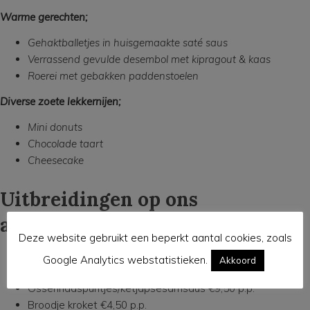
Warme gerechten;
Gehaktballetjes in huisgemaakte saté saus
Verrassend gevulde desembol met kipragout & kaas
Roerei met gebakken paddenstoelen
Diverse zoete lekkernijen;
Mini donuts
Chocolade taart
Cheesecake
Uitbreidingen op ons
assortiment
Deze website gebruikt een beperkt aantal cookies, zoals
Sinaasappelsap €3,50 p.p.
Google Analytics webstatistieken.
Akkoord
Prosecco €7,50 p.p.
Ossenhaaspuntjes/ketjapsesamsaus €9,50 p.p.
Broodje kroket €4,50 p.p.