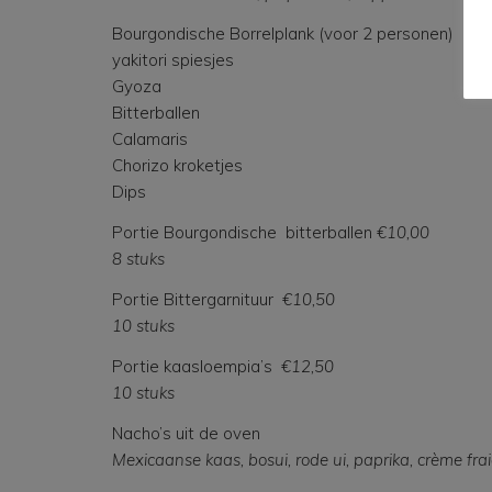
Bourgondische Borrelplank (voor 2 personen) €
yakitori spiesjes
Gyoza
Bitterballen
Calamaris
Chorizo kroketjes
Dips
Portie Bourgondische bitterballen
€10,00
8 s
Portie Bittergarnituur
€10,50
10 s
Portie kaasloempia’s
€12,50
10 s
Nacho’s uit de oven
Mexicaanse kaas, bosui, rode ui, paprika, crème f