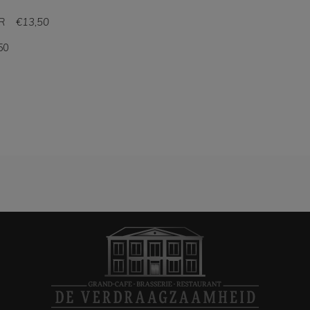
UUR €13,50
50