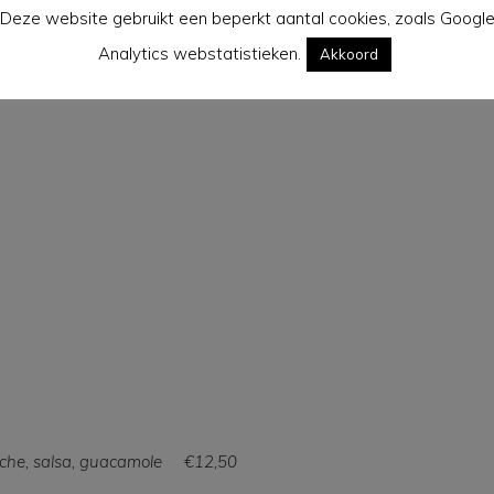
Deze website gebruikt een beperkt aantal cookies, zoals Googl
23,50
Analytics webstatistieken.
Akkoord
tuks
tuks
tuks
raiche, salsa, guacamole €12,50