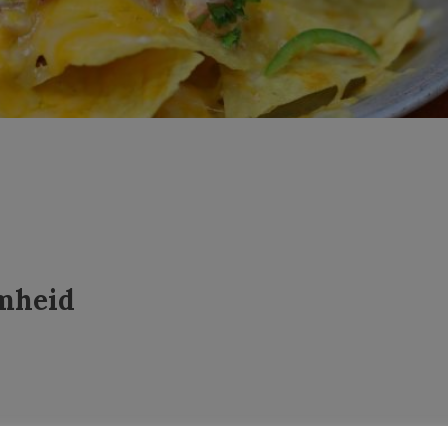
mheid
0