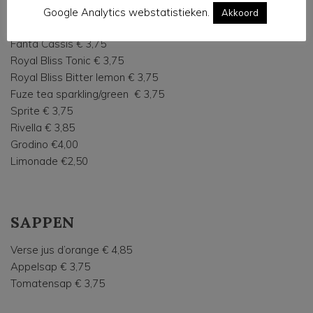
Coca Cola regular/zero € 3,75
Google Analytics webstatistieken.
Akkoord
Fanta Orange € 3,75
Fanta Cassis € 3,75
Royal Bliss Tonic € 3,75
Royal Bliss Bitter lemon € 3,75
Fuze tea sparkling/green € 3,75
Sprite € 3,75
Rivella € 3,85
Grodino €4,00
Limonade €2,50
SAPPEN
Verse jus d’orange € 4,85
Appelsap € 3,75
Tomatensap € 3,75