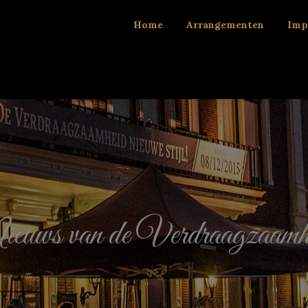
Home
Arrangementen
Imp
euws van de Verdraagzaamh