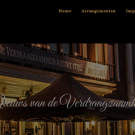
Home
Arrangementen
Imp
euws van de Verdraagzaamh