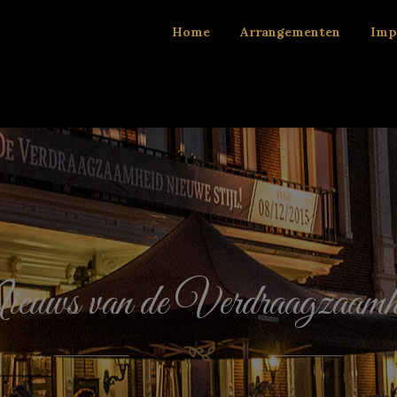
Home
Arrangementen
Imp
euws van de Verdraagzaamh