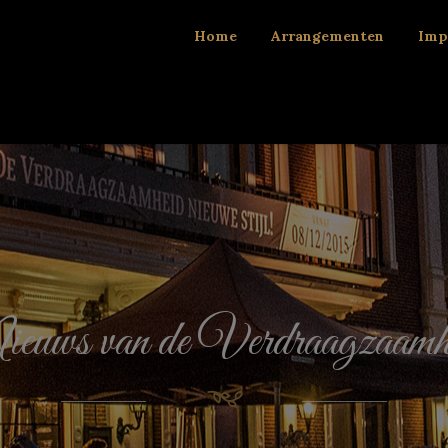
Home
Arrangementen
Imp
euws van de Verdraagzaamh