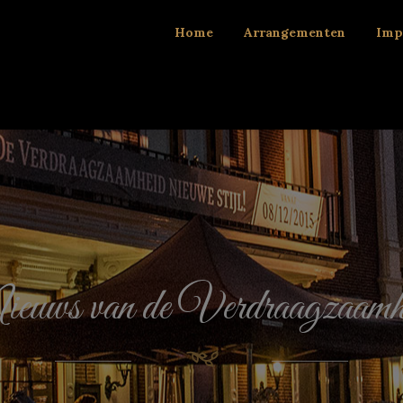
Home
Arrangementen
Imp
euws van de Verdraagzaamh