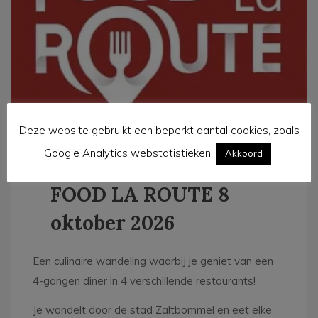
Deze website gebruikt een beperkt aantal cookies, zoals
Google Analytics webstatistieken.
Akkoord
FOOD LA ROUTE 8
oktober 2026
Een culinaire wandeling waarbij je geniet van een
4-gangen diner in 4 verschillende restaurants!
Je wandelt door de stad Zaltbommel en eet elke