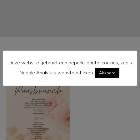
Deze website gebruikt een beperkt aantal cookies, zoals
paasbrunch correcte versie 1
Google Analytics webstatistieken.
Akkoord