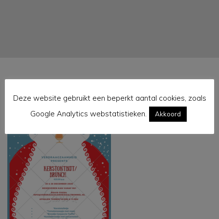
Deze website gebruikt een beperkt aantal cookies, zoals
Kerstontbijt goede versie
Google Analytics webstatistieken.
Akkoord