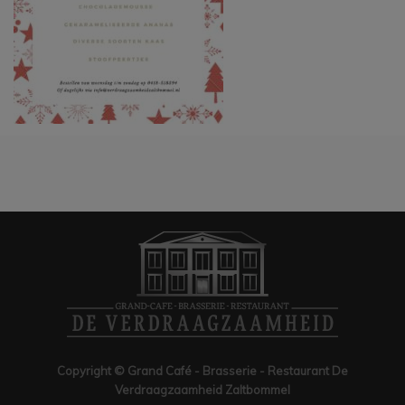
Copyright © Grand Café - Brasserie - Restaurant De
Verdraagzaamheid Zaltbommel