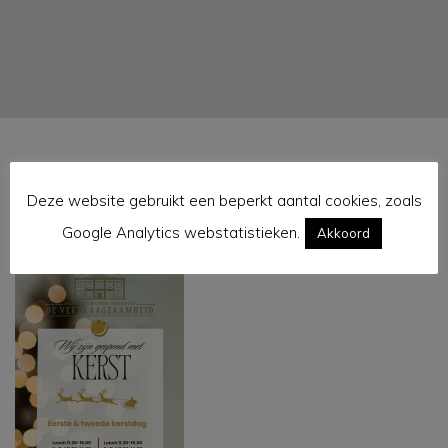
Deze website gebruikt een beperkt aantal cookies, zoals
geopend met kerst
Google Analytics webstatistieken.
Akkoord