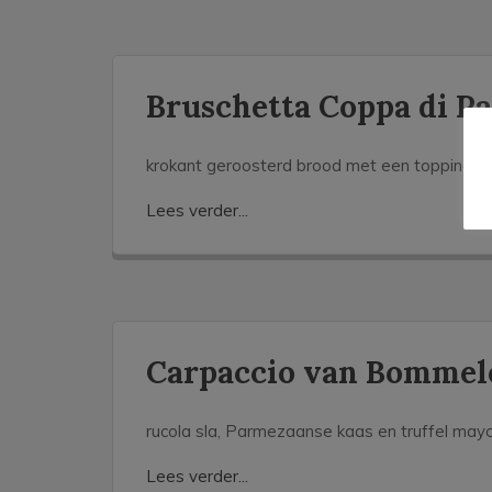
Bruschetta Coppa di P
krokant geroosterd brood met een topping v
Lees verder...
Carpaccio van Bommel
rucola sla, Parmezaanse kaas en truffel may
Lees verder...