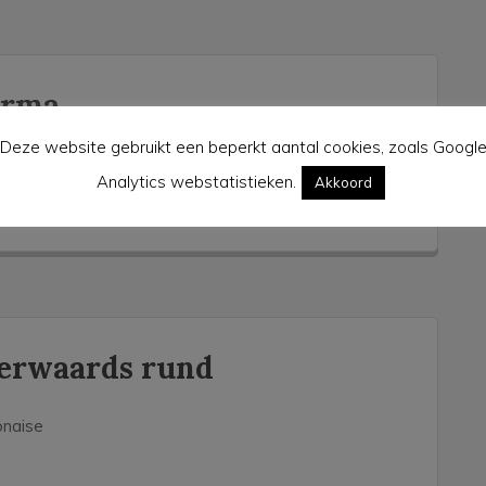
arma
Deze website gebruikt een beperkt aantal cookies, zoals Googl
an tomaat, ham en basilicum
Analytics webstatistieken.
Akkoord
erwaards rund
onaise