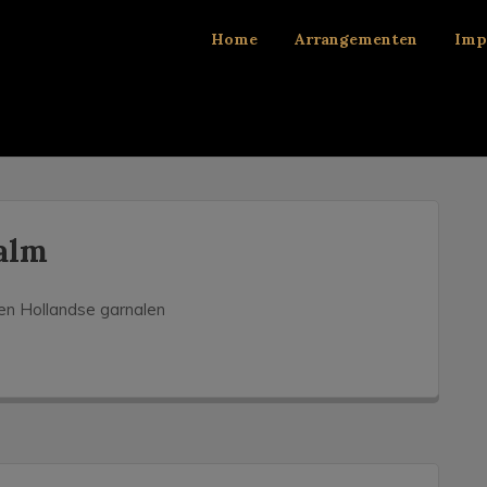
Home
Arrangementen
Imp
alm
en Hollandse garnalen