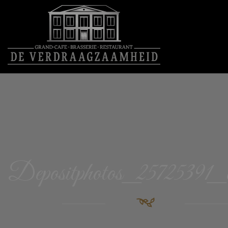
Depositphotos_25725391_o